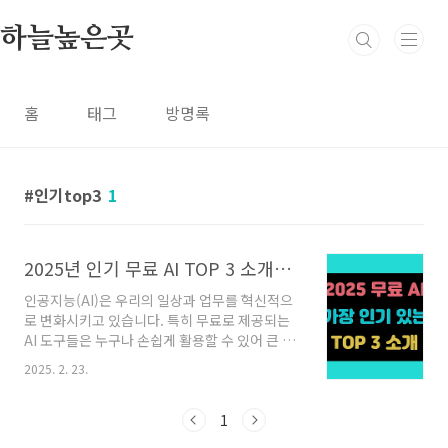
본문 바로가기
하늘높은곳
홈
태그
방명록
인기top3
1
2025년 인기 무료 AI TOP 3 소개합니다!
인공지능(AI)은 우리의 일상과 업무를 혁신적으
로 변화시키고 있습니다. 특히 무료로 제공되는
AI 도구들은 누구나 손쉽게 활용할 수 있어 큰 인
기를 끌고 있습니다. 이번 포스팅에서는 2025년
2025. 2. 23.
현재 가장 인기 있는 무료 AI Top 3을 소개합니
다. 각 플랫폼의 특징, 사용법, 장점, 단점, 활용
팁까지 상세히 정리하였으니 나에게 맞는 걸 골
1
라서 무료로 활용하세요! ChatGPT (챗지피티)