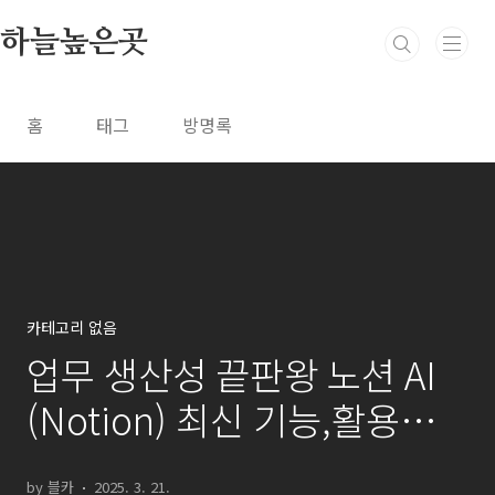
본문 바로가기
하늘높은곳
홈
태그
방명록
카테고리 없음
업무 생산성 끝판왕 노션 AI
(Notion) 최신 기능,활용법
(글쓰기, 요약, 분석)
by 블카
2025. 3. 21.